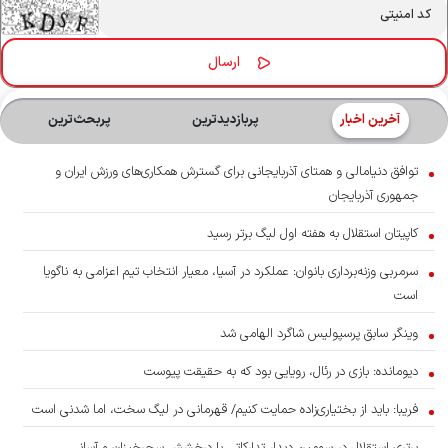
آخرین اخبار
پربازدیدترین
پربحث‌ترین‌
توافق دنیامالی و همتای آذربایجانی برای گسترش همکاری‌های ورزش ایران و
جمهوری آذربایجان
کاپیتان استقلال به هفته اول لیگ برتر رسید
سرمربی وزنه‌برداری بانوان: عملکرد در آسیا، معیار انتخاب تیم اعزامی به ناگویا
است
وینگر سابق پرسپولیس شاگرد الهامی شد
دیومانده: بازی در رئال، رویایی بود که به حقیقت پیوست
فریبا: باید از بختیاری‌زاده حمایت کنیم/ قهرمانی در لیگ سخت، اما شدنی است
برتری استقلال در سومین دیدار تدارکاتی با درخشش سحرخیزان و آسانی