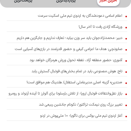
آخرین اخبار
پربازدیدترین
پربحث‌ترین‌
اعلام اسامی دعوت‌شدگان به اردوی تیم ملی اسکیت سرعت
ورزشگاه آزادی رفت تا آخر سال!
دبیر: محمدنژادجوان باید سر وزن بیاید؛ تعارف نداریم و جایگزین هم داریم
صابونچی: هدف ما اعزامی کیفی و حضور قدرتمند در بازی‌های آسیایی است
آشوری‌: حضور منطقه آزاد، نقطه تحول ورزش هرمزگان خواهد بود
تاج: هوش مصنوعی باید در تمام بخش‌های فوتبال گسترش یابد
«متدین» گزینه اصلی مدیرعاملی استقلال/ هلدینگ هم موافق است!
بازار نقل‌وانتقالات فوتبال اروپا؛ از تلاش بارسلونا برای آلوارز تا آینده آرنولد و رومرو
تغییر بزرگ روی نیمکت تراکتور/ نکونام جانشین ربیعی شد
آغاز اردوی تیم ملی بوکس برای ناگویا؛ ۱۰ ملی‌پوش در اردو