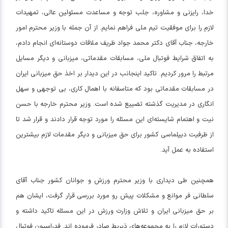
خدا، رایزنی و مشاوره، جلب توجه و مساعدت مسئولین عالی، تمهیدات
لازم را برای موفقیت تیم ملی فراهم نمایم. از آن جمله با وزیر محترم امور
خارجه، جناب آقای دکتر محمد جواد ظریف ملاقات دوستانه‌ای انجام دادم،
به اتفاق شرایط فوتبال ملی، مسابقات مقدماتی، میزبانی و دیگر مسایل
مرتبط را مرور کردیم. تاکید اینجانب در این دیدار بر اخذ حق میزبانی ایران
در مسابقات مقدماتی بود که متاسفانه با اهمال کاری، بی توجهی و سهل
انگاری در مدیریت گذشته تضییع شده است. وزیر محترم خارجه با حسن
نیت و اهتمام شایسته‌ای این مسئله را مورد توجه قرار دادند و قرار شد تا
از ظرفیت دیپلماسی کشور برای حق میزبانی و دیگر مقدمات لازم بیشترین
استفاده به عمل آید.
همچنین طی دیداری با وزیر محترم ورزش و جوانان کشور جناب آقای
سلطانی فر موانع و مشکلات پیش رو مورد بررسی قرار گرفت، ایشان هم
بر حق میزبانی ایران و تلاش وزارت ورزش در این مسئله تاکید داشته و
دستورات لازم را به مجموعه‌های ذیربط صادر فرموده اند. فدراسیون فوتبال