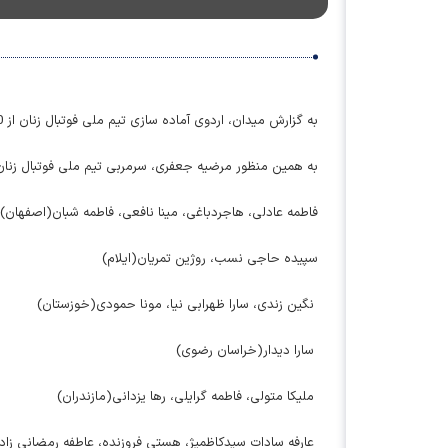
به گزارش میدان، اردوی آماده سازی تیم ملی فوتبال زنان از 20 تا 27 اردیبهشت ماه در مرکز ملی فوتبال برگزار می‌شود.
به همین منظور مرضیه جعفری، سرمربی تیم ملی فوتبال زنان 
فاطمه عادلی، هاجردباغی، مینا نافعی، فاطمه شبان(اصفهان)
سپیده حاجی نسب، روژین تمریان(ایلام)
نگین زندی، سارا ظهرابی نیا، مونا حمودی(خوزستان)
سارا دیدار(خراسان رضوی)
ملیکا متولی، فاطمه گرایلی، رها یزدانی(مازندران)
عارفه سادات سیدکاظمیژ، هستی فروزنده، عاطفه رمضانی زاد