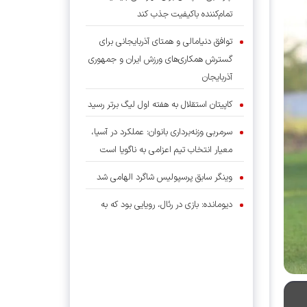
تمام‌کننده باکیفیت جذب کند
توافق دنیامالی و همتای آذربایجانی برای
گسترش همکاری‌های ورزش ایران و جمهوری
آذربایجان
کاپیتان استقلال به هفته اول لیگ برتر رسید
سرمربی وزنه‌برداری بانوان: عملکرد در آسیا،
معیار انتخاب تیم اعزامی به ناگویا است
وینگر سابق پرسپولیس شاگرد الهامی شد
دیومانده: بازی در رئال، رویایی بود که به
حقیقت پیوست
فریبا: باید از بختیاری‌زاده حمایت کنیم/
قهرمانی در لیگ سخت، اما شدنی است
برتری استقلال در سومین دیدار تدارکاتی با