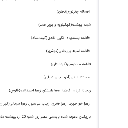
افسانه چترنور(زنجان)
شبنم بهشت(کهگیلویه و بویراحمد)
فاطمه پسندیده، نگین نقدی(کرمانشاه)
فاطمه امینه برازجانی(بوشهر)
فاطمه مخدومی(کردستان)
محدثه ذلفی(آذربایجان شرقی)
ریحانه کردی، فاطمه صفا راستگو، زهرا احمدزاده(فارس)
زهرا خواجوی، زهرا قنبری، زینب عباسپور، زهرا سربالی(تهران
بازیکنان دعوت شده بایستی عصر روز شنبه 20 اردیبهشت ماه خود در هتل آکادمی ملی فوتبال به کادر فنی معرفی کنند.