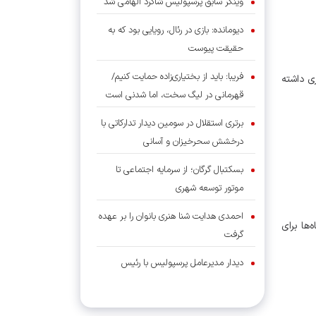
وینگر سابق پرسپولیس شاگرد الهامی شد
دیومانده: بازی در رئال، رویایی بود که به
حقیقت پیوست
فریبا: باید از بختیاری‌زاده حمایت کنیم/
ی شرایط بهتری داشته
قهرمانی در لیگ سخت، اما شدنی است
برتری استقلال در سومین دیدار تدارکاتی با
درخشش سحرخیزان و آسانی
بسکتبال گرگان؛ از سرمایه اجتماعی تا
موتور توسعه شهری
احمدی هدایت شنا هنری بانوان را بر عهده
ها برای
گرفت
دیدار مدیرعامل پرسپولیس با رئیس
فدراسیون چوگان
زارعی در بلاروس تاریخ‌سازی کرد؛ قهرمانی