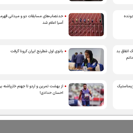
دانی قهرمانی آسیا؛ صعود ۲ دونده
حدنصاب‌های مسابقات دو و میدانی قهرما
آسیا اعلام شد
ک اتفاق بد
بانوی اول شطرنج ایران کرونا گرفت
انم
ژیمناستیک
از بهشت تمرین و اردو تا جهنم خارپاشنه بر
احسان حدادی!