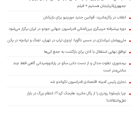
جمهوری‌آذربایجان هستیم + فیلم
انقلاب در رئال‌مادرید؛ قوانین جدید مورینیو برای بازیکنان
دوره پیشرفته مربیگری بین‌المللی فدراسیون جهانی جودو در ایران برگزار می‌شود
ملی‌پوشان تیراندازی در مسیر ناگویا؛ اردوی تراپ در تهران، تفنگ و تپانچه در پکن
توافق نهایی استقلال با آدان برای بازگشت به جمع آبی‌ها
برمشوری: تفاوت مدال و از دست دادن سکو در پارادوومیدانی گاهی فقط چند
سانتی‌متر است
نجاری رئیس کمیته اقتصادی فدراسیون تکواندو شد
چرا بارسلونا رودری را از رئال مادرید هایجک کرد؟/ انتقام بزرگ در بازار
نقل‌وانتقالات!