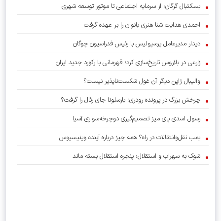
بسکتبال گرگان؛ از سرمایه اجتماعی تا موتور توسعه شهری
احمدی هدایت شنا هنری بانوان را بر عهده گرفت
دیدار مدیرعامل پرسپولیس با رئیس فدراسیون چوگان
زارعی در بلاروس تاریخ‌سازی کرد؛ قهرمانی با رکورد جدید ایران
والیبال ژاپن دیگر آن غول شکست‌ناپذیر نیست؟
چرخش بزرگ در پرونده رودری؛ بارسلونا جای رئال را گرفت؟
رسول اسدی پای میز تصمیم‌گیری دوچرخه‌سواری آسیا
بمب نقل‌وانتقالات در راه؟ همه چیز درباره آینده وینیسیوس
شوک به سهراب و استقلال؛ پنجره استقلال بسته ماند