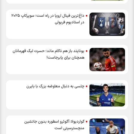
داغ‌ترین فینال اروپا در راه است؛ سوپرکاپ ۲۰۲۵
در استادیوم فریولی
یونایتد باز هم ناکام ماند؛ حسرت لیگ قهرمانان
همچنان برای پابرجاست!
چلسی به دنبال معاوضه بزرگ با بایرن
گواردیولا: آگوئرو اسطوره بدون جانشین
منچسترسیتی است