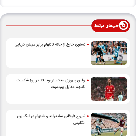
خبرهای مرتبط
تساوی خارج از خانه تاتنهام برابر مرغان دریایی
اولین پیروزی منچستریونایتد در روز شکست
تاتنهام مقابل بورنموث
شروع طوفانی ساندرلند و تاتنهام در لیگ برتر
انگلیس