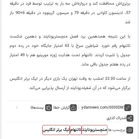
برتری‌اش محافظت کند و دروازه‌اش سه بار به ترتیب توسط فرد در دقیقه
57، ادینسون کاوانی در دقیقه 79 و میسون گرینوود در دقیقه 6+90 باز
شد.
با این نتیجه هجدهمین برد فصل منچستریونایتد و دهمین شکست
تاتنهام رقم خورد. شیاطین سرخ با 63 امتیاز جایگاه خود در رده دوم
جدول را تثبیت کردند. تاتنهام تحت هدایت ژوزه مورینیو هم با 49 امتیاز
در رده هفتم جدول باقی ماند.
از ساعت 22:30 امشب به وقت تهران یک بازی دیگر در لیگ برتر انگلیس
برگزار می‌شود که در آن شفیلدیونایتد از آرسنال پذیرایی می‌کند.
گزارش خطا
پسندها
0
اشتراک گذاری
برچسب ها:
منچستریونایتذ
تاتنهام
لیگ برتر انگلیس