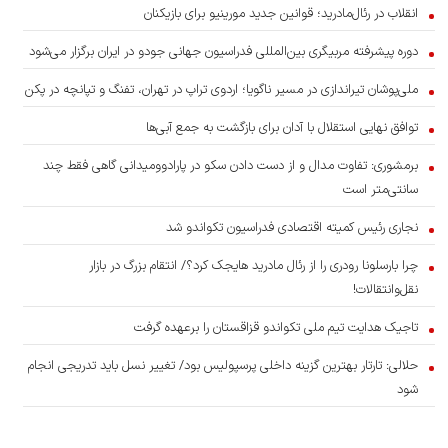
انقلاب در رئال‌مادرید؛ قوانین جدید مورینیو برای بازیکنان
دوره پیشرفته مربیگری بین‌المللی فدراسیون جهانی جودو در ایران برگزار می‌شود
ملی‌پوشان تیراندازی در مسیر ناگویا؛ اردوی تراپ در تهران، تفنگ و تپانچه در پکن
توافق نهایی استقلال با آدان برای بازگشت به جمع آبی‌ها
برمشوری: تفاوت مدال و از دست دادن سکو در پارادوومیدانی گاهی فقط چند
سانتی‌متر است
نجاری رئیس کمیته اقتصادی فدراسیون تکواندو شد
چرا بارسلونا رودری را از رئال مادرید هایجک کرد؟/ انتقام بزرگ در بازار
نقل‌وانتقالات!
تاجیک هدایت تیم ملی تکواندو قزاقستان را برعهده گرفت
حلالی: تارتار بهترین گزینه داخلی پرسپولیس بود/ تغییر نسل باید تدریجی انجام
شود