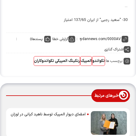
...
30- "سعید رجبی" از ایران 137/65 امتیاز
گزارش خطا
پسندها
0
اشتراک گذاری
برچسب ها:
تکواندو
المپیک
رنکینگ المپیکی تکواندوکاران
خبرهای مرتبط
امضای دیوار المپیک توسط ناهید کیانی در لوزان