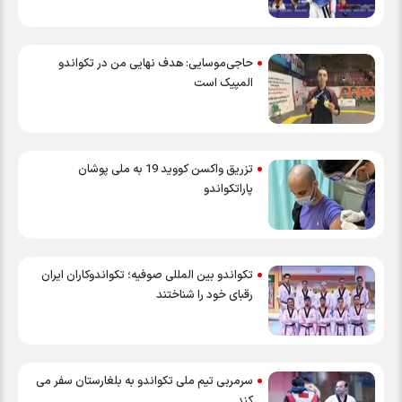
حاجی‌موسایی: هدف نهایی من در تکواندو
المپیک است
تزریق واکسن کووید 19 به ملی پوشان
پاراتکواندو
تکواندو بین المللی صوفیه؛ تکواندوکاران ایران
رقبای خود را شناختند
سرمربی تیم ملی تکواندو به بلغارستان سفر می
کند