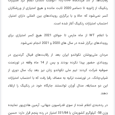
رقابت‌ها، از 20 مردادماه 1399(10 آگوست 2020) اعلام کرد امتیازات
رنکینگ از ژانویه تا دسامبر 2020 ثابت مانده و هیچ امتیازی از ورزشکاران
کسر نمی‌شود که حالا و با برگزاری رویدادهای بین المللی دارای امتیاز،
احتساب امتیازات رنکینگ آغاز شده است.
با اعلام WT از ماه مارس تا جولای 2021 هیچ کسر امتیازی برای
رویدادهای برگزار شده در سال های 2020 و 2021 انجام نمی‌شود.
مردان ملی‌پوشان تکواندو ایران بعد از رقابت‌های فینال گرندپری در
رویدادی حضور پیدا نکرده بودند و پس از 14 ماه وقفه در تورنمنت
صوفیه شرکت کردند؛ تیم ملی تکواندو زنان نیز بعد یک سال دوری از
شیاپ‌چانگ، در تورنمنت ترکیه به مصاف رقبا رفت که با احتساب امتیازات
این دو مسابقه، مدال آوران توانستند جایگاه خود در رنکینگ را ارتقاء
دهند.
در رده‌بندی اعلام شده از سوی فدراسیون جهانی، آرمین هادی‌پور نماینده
وزن 58- کیلوگرم کشورمان با 331/84 امتیاز در رده پنجم قرار دارد؛ حسین