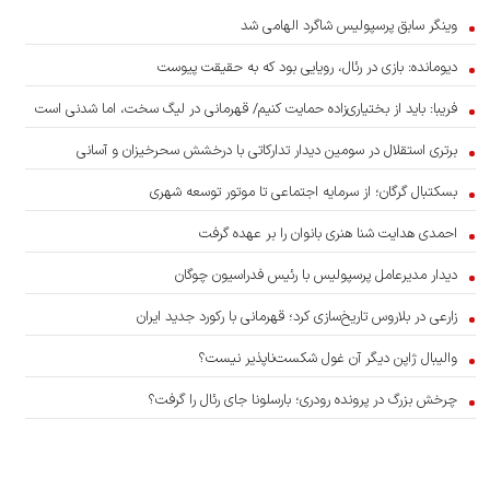
وینگر سابق پرسپولیس شاگرد الهامی شد
دیومانده: بازی در رئال، رویایی بود که به حقیقت پیوست
فریبا: باید از بختیاری‌زاده حمایت کنیم/ قهرمانی در لیگ سخت، اما شدنی است
برتری استقلال در سومین دیدار تدارکاتی با درخشش سحرخیزان و آسانی
بسکتبال گرگان؛ از سرمایه اجتماعی تا موتور توسعه شهری
احمدی هدایت شنا هنری بانوان را بر عهده گرفت
دیدار مدیرعامل پرسپولیس با رئیس فدراسیون چوگان
زارعی در بلاروس تاریخ‌سازی کرد؛ قهرمانی با رکورد جدید ایران
والیبال ژاپن دیگر آن غول شکست‌ناپذیر نیست؟
چرخش بزرگ در پرونده رودری؛ بارسلونا جای رئال را گرفت؟