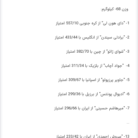
وزن 68- کیلوگرم:
1- "دای هون لی" از کره جنوبی 557/10 امتیاز
2- "برادلی سیندن" از انگلیس با 433/44 امتیاز
3- "شوای ژائو" از چین با 382/70 امتیاز
4- "جواد آچاب" از بلژیک با 311/34 امتیاز
5- "جاویر پرزپولو" از اسپانیا با 309/67 امتیاز
6- "ادیوال پونتس" از برزیل با 299/36 امتیاز
7- "میرهاشم حسینی" از ایران با 296/66 امتیاز
...
13- "سروش احمدی" از ایران با 233/42 امتیاز