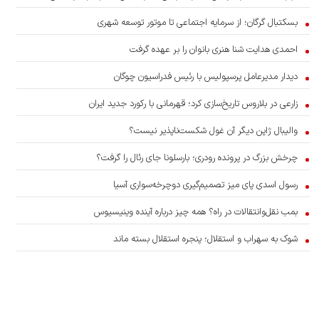
بسکتبال گرگان؛ از سرمایه اجتماعی تا موتور توسعه شهری
احمدی هدایت شنا هنری بانوان را بر عهده گرفت
دیدار مدیرعامل پرسپولیس با رئیس فدراسیون چوگان
زارعی در بلاروس تاریخ‌سازی کرد؛ قهرمانی با رکورد جدید ایران
والیبال ژاپن دیگر آن غول شکست‌ناپذیر نیست؟
چرخش بزرگ در پرونده رودری؛ بارسلونا جای رئال را گرفت؟
رسول اسدی پای میز تصمیم‌گیری دوچرخه‌سواری آسیا
بمب نقل‌وانتقالات در راه؟ همه چیز درباره آینده وینیسیوس
شوک به سهراب و استقلال؛ پنجره استقلال بسته ماند