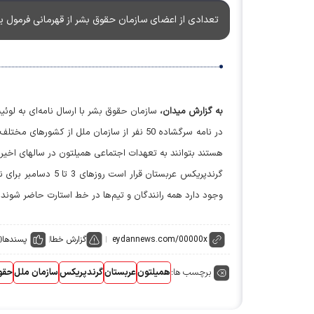
تعدادی از اعضای سازمان حقوق بشر از قهرمانی فرمول یک
به گزارش میدان،
سازمان حقوق بشر با ارسال نامه‌ای به لو
در نامه سرگشاده 50 نفر از سازمان ملل از ک
هستند بتوانند به تعهدات اجتماعی همیلتون در سالهای اخیر
گرندپریکس عربستان ق
وجود دارد همه رانندگان و تیم‌ها در خط استارت حاضر شوند. اکنون تمام NGOهای عربی از همیلتون خواسته‌اند تا 
گزارش خطا
پسندها
0
برچسب ها:
همیلتون
عربستان
گرندپریکس
سازمان ملل
حقو