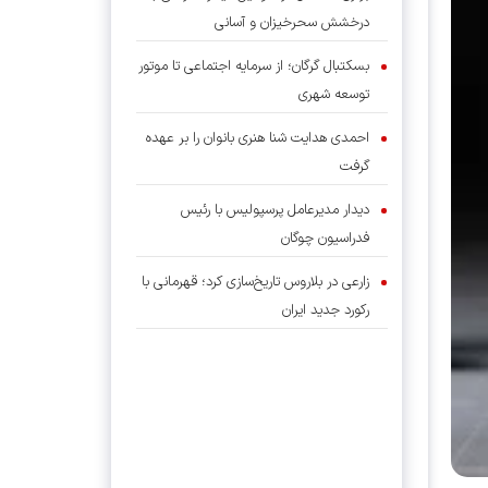
درخشش سحرخیزان و آسانی
بسکتبال گرگان؛ از سرمایه اجتماعی تا موتور
توسعه شهری
احمدی هدایت شنا هنری بانوان را بر عهده
گرفت
دیدار مدیرعامل پرسپولیس با رئیس
فدراسیون چوگان
زارعی در بلاروس تاریخ‌سازی کرد؛ قهرمانی با
رکورد جدید ایران
والیبال ژاپن دیگر آن غول شکست‌ناپذیر
نیست؟
چرخش بزرگ در پرونده رودری؛ بارسلونا جای
رئال را گرفت؟