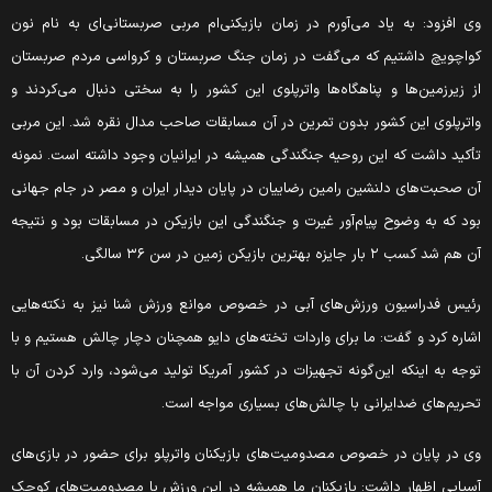
ی افزود: به یاد می‌آورم در زمان بازیکنی‌ام مربی صربستانی‌ای به نام نون
واچویچ داشتیم که می‌گفت در زمان جنگ صربستان و کرواسی مردم صربستان
ز زیرزمین‌ها و پناهگاه‌ها واترپلوی این کشور را به سختی دنبال می‌کردند و
اترپلوی این کشور بدون تمرین در آن مسابقات صاحب مدال نقره شد. این مربی
أکید داشت که این روحیه جنگندگی همیشه در ایرانیان وجود داشته است. نمونه
ن صحبت‌های دلنشین رامین رضاییان در پایان دیدار ایران و مصر در جام جهانی
ود که به وضوح پیام‌آور غیرت و جنگندگی این بازیکن در مسابقات بود و نتیجه
 هم شد کسب ۲ بار جایزه بهترین بازیکن زمین در سن ۳۶ سالگی.
ئیس فدراسیون ورزش‌های آبی در خصوص موانع ورزش شنا نیز به نکته‌هایی
شاره کرد و گفت: ما برای واردات تخته‌های دایو همچنان دچار چالش هستیم و با
وجه به اینکه این‌گونه تجهیزات در کشور آمریکا تولید می‌شود، وارد کردن آن با
حریم‌های ضدایرانی با چالش‌های بسیاری مواجه است.
ی در پایان در خصوص مصدومیت‌های بازیکنان واترپلو برای حضور در بازی‌های
سیایی اظهار داشت: بازیکنان ما همیشه در این ورزش با مصدومیت‌های کوچک