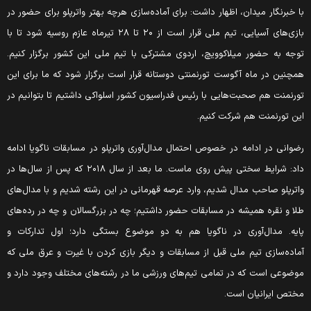
ا خبرنگار میدان، اظهار داشت: برای آماده‌سازی هرچه بهتر واترپلو برای حضور در
بازی‌های آسیایی، تیم ملی قرار است از ۲۰ تا ۲۸ تیرماه عازم روسیه شود تا با
وجه به حضور میلاکوویچ، اردوی مشترکی با تیم ملی این کشور برگزار کنیم.
مچنین در ماه آگوست تورنمنتی دوستانه قرار است برگزار شود که ما برای این
ورنمنت هم صحبت‌هایی با رئیس فدراسیون کشور اسلواکی داشتیم تا بتوانیم در
ین تورنمنت هم شرکت کنیم.
ضوانی در ادامه در خصوص احتمال مدال‌آوری واترپلو در مسابقات ناگویا ادامه
داد: شرایط سختی پیش روی ماست. ما بعد از سال ۲۰۱۸ که پس از سال‌ها در
اترپلو صاحب مدال شدیم، وارد عرصه قهرمانی در این رشته شدیم و با مدال‌های
لا و نقره همیشه در مسابقات حضور داشتیم؛ چه در بزرگسالان و چه در رده‌های
ایه. مدال‌آوری در ناگویا هم به دو موضوع بستگی دارد؛ اول تدارکات و
ماده‌سازی تیم ملی قبل از مسابقات و دیگر بازی کردن با غیرت و عرق ملی که
وضوعی است که در تمامی تیم‌های ورزشی ما در رشته‌های مختلف وجود دارد و
ختص ایرانیان است.