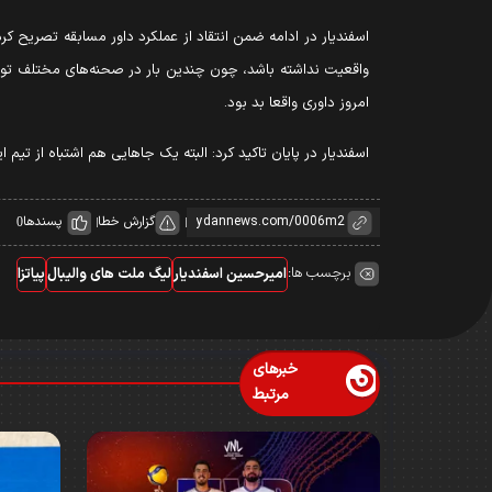
اسفندیار در ادامه ضمن انتقاد از عملکرد داور مسابقه تصریح کر
واقعیت نداشته باشد، چون چندین بار در صحنه‌های مختلف توپ را 
امروز داوری واقعا بد بود.
اسفندیار در پایان تاکید کرد: البته یک جاهایی هم اشتباه از تیم ا
گزارش خطا
پسندها
0
برچسب ها:
امیرحسین اسفندیار
لیگ ملت های والیبال
پیاتزا
خبرهای
مرتبط