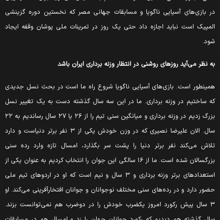
ر بازی‌های آسیایی ناگویا و مسابقات جهانی مصر که نخستین دوره گزینشی
لمپیک است نباید اجازه داد حتی یک روز در تمرینات ملی پوشان وقفه ایجاد
ود.
ه نظر می‌آید روز‌های روشنی در انتظار وزنه برداری ایران باشد
مینطور است. بازی‌های آسیایی ناگویا شروع راه ما است در بحث نسل جدیدی
ه ساختیم در وزنه برداری. ما در این سه سال گذشته دست به یک تغییر نسل
بزرگ زدیم در وزنه برداری و میانگین سنی تیم را از ۲۶ یا ۲۷ سال رساندیم به ۲۲
سال. الان علیرضا نصیری که در وزن خودش یکی از ۳ نفر برتر دنیاست و دارد
لاش می‌کند نفر برتر دنیا را پشت سر بگذارد، امسال تازه وارد رده سنی
بزرگسالان شده است. ما از ۱۶ سالگی این جوان را انتخاب کردیم به عنوان یکی از
استعداد‌های برتر وزنه برداری و ۳ سال و نیم است که او در اردو‌های تیم ملی
ضور دارد و در رده‌های سنی مختلف نوجوانان و جوانان افتخارآفرینی می‌کند. او
۳ سال پیش رکورد امروز یکضرب خودش را در دوضرب هم نمی‌توانست بزند.
ال گذشته هم دیدیم که رکورد جوانان جهان را زد و امسال هم در مسابقات