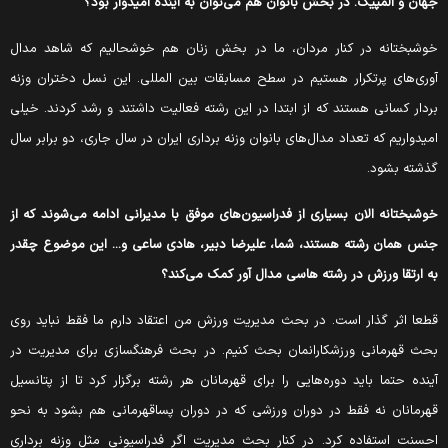
هان و المپیک. در بخش بانوان هم می‌توان به آینده امیدوار بود؟
وشبختانه در کنار مردان، ما در بخش زنان هم خوشحالیم که شاهد مدال
وری‌های پرتکرار هستیم در سطح مسابقات بین المللی. این نسل دختران وزنه
ردار کسانی هستند که از ابتدا در این رشته فعالیت داشتند و رشد کردند. خیلی
میدواریم که تعداد مدال‌های بانوان وزنه برداری ایران در سال جاری، دو برابر سال
ذشته بشود.
وشبختانه الان بسیاری از فدراسیون‌های موفق با مدیرانی ادامه می‌شوند که از
نس همان رشته هستند، شما، علیرضا دبیر، هادی ساعی و... این موضوع چقدر
ه ارتقا ورزش در رشته هاسی مدال آور کمک می‌کند؟
طعا اثر گذار است. در بحث مدیریت ورزش من اعتقاد دارم ما فقط نباید روی
حث قهرمانی ورزشکارانمان بحث کنیم. در بحث فرهنگسازی برای مدیریت در
ینده حتما باید دوره‌هایی را برای قهرمانان هر رشته برگزار کرد تا از پتانسیل
هرمانان نه فقط در دوران ورزشی که در دوران پساقهرمانی هم بشود به نحو
حسنت استفاده کرد. در کنار بحث مدیریت اگر فدراسیونی مثل وزنه برداری