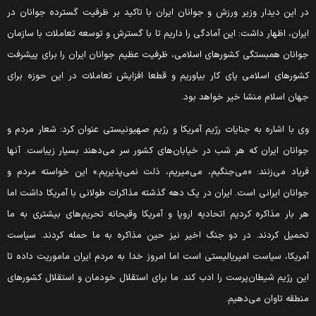
ر این دیدار وزیر ورزش و جوانان ایران با تاکید بر ظرفیت گسترده جوانان در
یران، اظهار داشت: این آمادگی را داریم تا با گسترش و توسعه تعاملات با سازمان
وانان همبستگی کشورهای اسلامی، ظرفیت عظیم جوانان ایران را برای پیشرفت
شورهای اسلامی پای کار بیاوریم و قطعا افزایش تعاملات در این حوزه برای
هان اسلام منشا خیر خواهد بود.
ی با اشاره به جنایات رژیم آمریکا و رژیم صهیونیستی عنوان کرد: شعار مردم و
وانان ایران که هر شب در خیابان‌های کشور سر می‌دهند بسیار زیباست. آنها
ریاد می‌زنند: «می‌جنگیم، می‌میریم، ذلت نمی‌پذیریم.» این خواسته مردم و
وانان ایرانی است. ایران در یک دهه گذشته مذاکرات طولانی با آمریکا داشت اما
ر بار مذاکره کردیم اتحادیه اروپا و آمریکا وقیحانه تحریم‌های بیشتری به ما
حمیل کردند. در دو جنگ اخیر نیز حین مذاکره به ما حمله کردند. سیاست
مریکا، سیاست امپریالیستی است اما امروز خدا به مردم ایران ماموریت داده تا
ین رژیم شیطان‌پرست را ادب کند. ما برای استقلال خودمان و استقلال کشورهای
نطقه تاوان می‌دهیم.