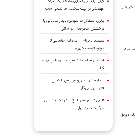
فریبا: باید از بختیاری‌زاده حمایت کنیم/
 حریفان
قهرمانی در لیگ سخت، اما شدنی است
برتری استقلال در سومین دیدار تدارکاتی با
درخشش سحرخیزان و آسانی
بسکتبال گرگان؛ از سرمایه اجتماعی تا
موتور توسعه شهری
ر بود.
احمدی هدایت شنا هنری بانوان را بر عهده
گرفت
دیدار مدیرعامل پرسپولیس با رئیس
فدراسیون چوگان
زارعی در بلاروس تاریخ‌سازی کرد؛ قهرمانی
با رکورد جدید ایران
نگ موفق
والیبال ژاپن دیگر آن غول شکست‌ناپذیر
نیست؟