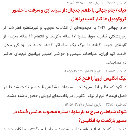
کد خبر: ۲۶۱۹۲ تاریخ انتشار : ۱۴۰۵/۰۳/۲۸
فیلم/ جام جهانی با طعم جنجال؛ از تیراندازی و سرقت تا حضور
کروکودیل‌ها کنار کمپ پرتغال
جام جهانی ۲۰۲۶ با مجموعه‌ای از اتفاقات عجیب و غیرمنتظره آغاز شد؛ از
رکوردشکنی گیلبرت مورا، ستاره ۱۷ ساله مکزیک و انتقام ۱۶ ساله میزبان از
آفریقای جنوبی گرفته تا مرگ یک تماشاگر، کشف جسد در نزدیکی محل
اقامت تیم ایران، اعتراضات سیاسی و حواشی امنیتی پیرامون تیم‌های حاضر
در مسابقات.
کد خبر: ۲۶۰۸۷ تاریخ انتشار : ۱۴۰۵/۰۳/۲۳
لیگ انگلیس اروپا را فتح کرد
عملکرد کم نظیر انگلیسی‌ها در مسابقات باشگاهی قاره سبز باعث شد تا در
فصل آینده 9 تیم از لیگ انگلیس در رقابت‌های اروپایی حضور داشته باشند.
کد خبر: ۲۵۷۵۰ تاریخ انتشار : ۱۴۰۵/۰۳/۰۹
شوک شیاطین سرخ به بارسلونا؛ ستاره محبوب هانسی فلیک در
مسیر بازگشت به انگلیس؟
در حالی که همه از توافق نهایی رشفورد و بارسا می‌گفتند، مالکان جدید