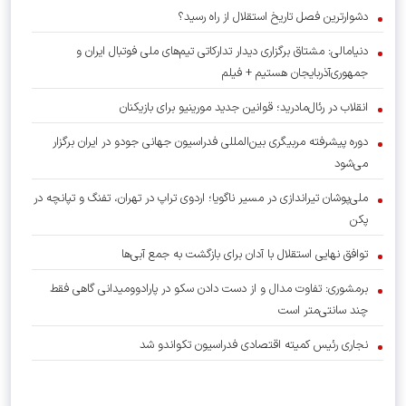
دشوارترین فصل تاریخ استقلال از راه رسید؟
دنیامالی: مشتاق برگزاری دیدار تدارکاتی تیم‌های ملی فوتبال ایران و
جمهوری‌آذربایجان هستیم + فیلم
انقلاب در رئال‌مادرید؛ قوانین جدید مورینیو برای بازیکنان
دوره پیشرفته مربیگری بین‌المللی فدراسیون جهانی جودو در ایران برگزار
می‌شود
ملی‌پوشان تیراندازی در مسیر ناگویا؛ اردوی تراپ در تهران، تفنگ و تپانچه در
پکن
توافق نهایی استقلال با آدان برای بازگشت به جمع آبی‌ها
برمشوری: تفاوت مدال و از دست دادن سکو در پارادوومیدانی گاهی فقط
چند سانتی‌متر است
نجاری رئیس کمیته اقتصادی فدراسیون تکواندو شد