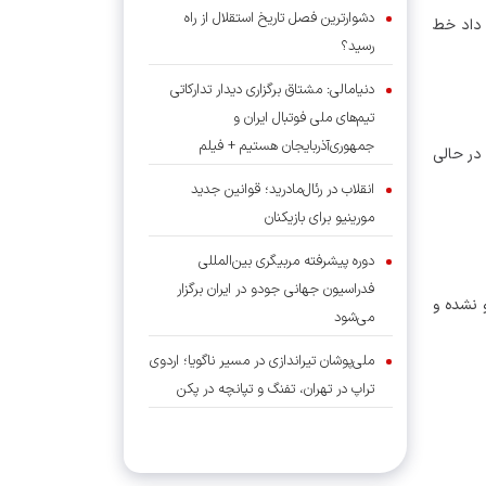
دشوارترین فصل تاریخ استقلال از راه
 داد خط
رسید؟
دنیامالی: مشتاق برگزاری دیدار تدارکاتی
تیم‌های ملی فوتبال ایران و
جمهوری‌آذربایجان هستیم + فیلم
در حالی
انقلاب در رئال‌مادرید؛ قوانین جدید
مورینیو برای بازیکنان
دوره پیشرفته مربیگری بین‌المللی
فدراسیون جهانی جودو در ایران برگزار
 نشده و
می‌شود
ملی‌پوشان تیراندازی در مسیر ناگویا؛ اردوی
تراپ در تهران، تفنگ و تپانچه در پکن
توافق نهایی استقلال با آدان برای بازگشت
به جمع آبی‌ها