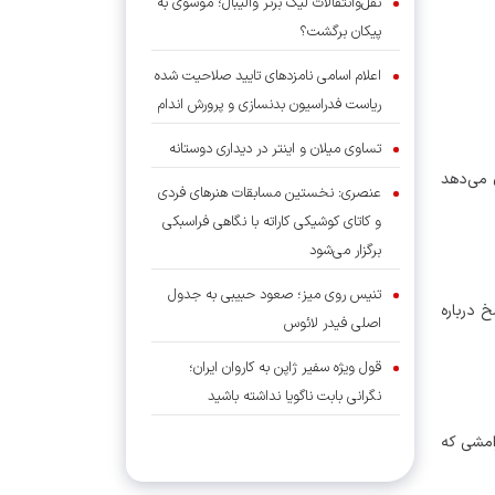
نقل‌وانتقالات لیگ برتر والیبال؛ موسوی به
پیکان برگشت؟
اعلام اسامی نامزدهای تایید صلاحیت شده
ریاست فدراسیون بدنسازی و پرورش اندام
تساوی میلان و اینتر در دیداری دوستانه
 می‌دهد
عنصری: نخستین مسابقات هنرهای فردی
و کاتای کوشیکی کاراته با نگاهی فراسبکی
برگزار می‌شود
تنیس روی میز؛ صعود حبیبی به جدول
خ درباره
اصلی فیدر لائوس
قول ویژه سفیر ژاپن به کاروان ایران؛
نگرانی بابت ناگویا نداشته باشید
«کتابفروش» عضو هیات ژوری و مقام فنی
امشی که
بین‌المللی بازی‌های آسیایی ناگویا شد