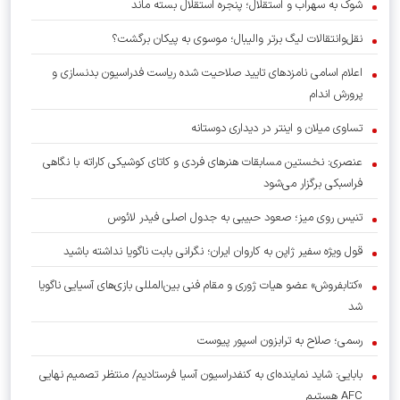
شوک به سهراب و استقلال؛ پنجره استقلال بسته ماند
نقل‌وانتقالات لیگ برتر والیبال؛ موسوی به پیکان برگشت؟
اعلام اسامی نامزدهای تایید صلاحیت شده ریاست فدراسیون بدنسازی و
پرورش اندام
تساوی میلان و اینتر در دیداری دوستانه
عنصری: نخستین مسابقات هنرهای فردی و کاتای کوشیکی کاراته با نگاهی
فراسبکی برگزار می‌شود
تنیس روی میز؛ صعود حبیبی به جدول اصلی فیدر لائوس
قول ویژه سفیر ژاپن به کاروان ایران؛ نگرانی بابت ناگویا نداشته باشید
«کتابفروش» عضو هیات ژوری و مقام فنی بین‌المللی بازی‌های آسیایی ناگویا
شد
رسمی؛ صلاح به ترابزون اسپور پیوست
بابایی: شاید نماینده‌ای به کنفدراسیون آسیا فرستادیم/ منتظر تصمیم نهایی
AFC هستیم