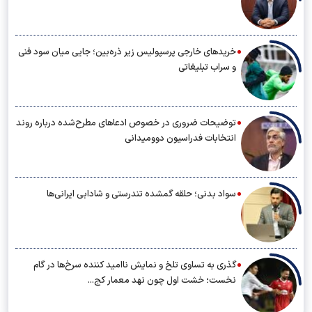
خریدهای خارجی پرسپولیس زیر ذره‌بین؛ جایی میان سود فنی
و سراب تبلیغاتی
توضیحات ضروری در خصوص ادعاهای مطرح‌شده درباره روند
انتخابات فدراسیون دوومیدانی
سواد بدنی؛ حلقه گمشده تندرستی و شادابی ایرانی‌ها
گذری به تساوی تلخ و نمایش ناامید کننده سرخ‌ها در گام
نخست؛ خشت اول چون نهد معمار کج...