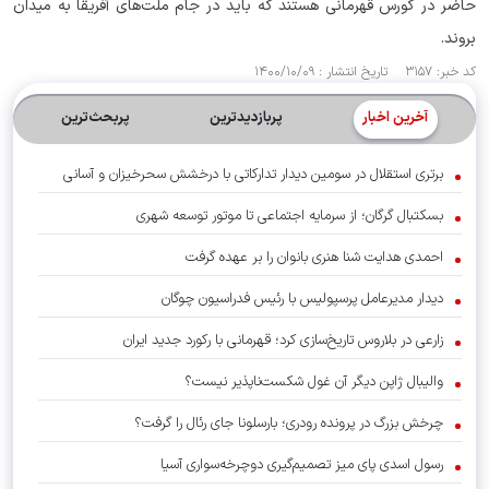
حاضر در کورس قهرمانی هستند که باید در جام ملت‌های آفریقا به میدان
بروند.
کد خبر: ۳۱۵۷ تاریخ انتشار : ۱۴۰۰/۱۰/۰۹
آخرین اخبار
پربازدیدترین
پربحث‌ترین‌
برتری استقلال در سومین دیدار تدارکاتی با درخشش سحرخیزان و آسانی
بسکتبال گرگان؛ از سرمایه اجتماعی تا موتور توسعه شهری
احمدی هدایت شنا هنری بانوان را بر عهده گرفت
دیدار مدیرعامل پرسپولیس با رئیس فدراسیون چوگان
زارعی در بلاروس تاریخ‌سازی کرد؛ قهرمانی با رکورد جدید ایران
والیبال ژاپن دیگر آن غول شکست‌ناپذیر نیست؟
چرخش بزرگ در پرونده رودری؛ بارسلونا جای رئال را گرفت؟
رسول اسدی پای میز تصمیم‌گیری دوچرخه‌سواری آسیا