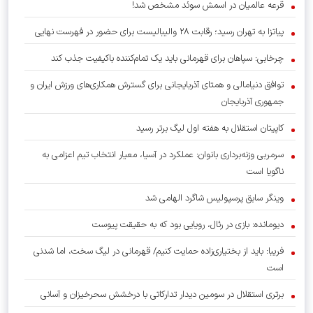
قرعه عالمیان در اسمش سوئد مشخص شد!
پیاتزا به تهران رسید؛ رقابت ۲۸ والیبالیست برای حضور در فهرست نهایی
چرخابی: سپاهان برای قهرمانی باید یک تمام‌کننده باکیفیت جذب کند
توافق دنیامالی و همتای آذربایجانی برای گسترش همکاری‌های ورزش ایران و
جمهوری آذربایجان
کاپیتان استقلال به هفته اول لیگ برتر رسید
سرمربی وزنه‌برداری بانوان: عملکرد در آسیا، معیار انتخاب تیم اعزامی به
ناگویا است
وینگر سابق پرسپولیس شاگرد الهامی شد
دیومانده: بازی در رئال، رویایی بود که به حقیقت پیوست
فریبا: باید از بختیاری‌زاده حمایت کنیم/ قهرمانی در لیگ سخت، اما شدنی
است
برتری استقلال در سومین دیدار تدارکاتی با درخشش سحرخیزان و آسانی