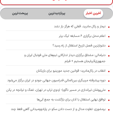
آخرین اخبار
پربازدیدترین
پربحث‌ترین‌
نیمار و رئال مادرید، قفلی که هرگز باز نشد
اعلام محل برگزاری ۶ مسابقه لیگ برتر
دشوارترین فصل تاریخ استقلال از راه رسید؟
دنیامالی: مشتاق برگزاری دیدار تدارکاتی تیم‌های ملی فوتبال ایران و
جمهوری‌آذربایجان هستیم + فیلم
انقلاب در رئال‌مادرید؛ قوانین جدید مورینیو برای بازیکنان
دوره پیشرفته مربیگری بین‌المللی فدراسیون جهانی جودو در ایران برگزار می‌شود
ملی‌پوشان تیراندازی در مسیر ناگویا؛ اردوی تراپ در تهران، تفنگ و تپانچه در پکن
توافق نهایی استقلال با آدان برای بازگشت به جمع آبی‌ها
برمشوری: تفاوت مدال و از دست دادن سکو در پارادوومیدانی گاهی فقط چند