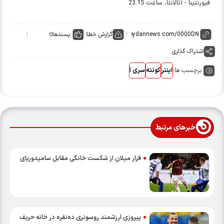
فیورنتینا - آتالانتا، ساعت 23:15
گزارش خطا
پسندها
0
اشتراک گذاری
برچسب ها:
اینتر
کونته
سری آ
خبرهای مرتبط
فرار میلان از شکست خانگی مقابل سامپدوریای
پیروزی ارزشمند روسونری ده‌نفره در خانه حریف