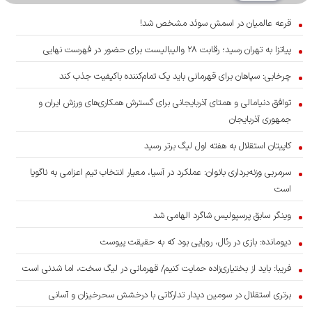
قرعه عالمیان در اسمش سوئد مشخص شد!
پیاتزا به تهران رسید؛ رقابت ۲۸ والیبالیست برای حضور در فهرست نهایی
چرخابی: سپاهان برای قهرمانی باید یک تمام‌کننده باکیفیت جذب کند
توافق دنیامالی و همتای آذربایجانی برای گسترش همکاری‌های ورزش ایران و
جمهوری آذربایجان
کاپیتان استقلال به هفته اول لیگ برتر رسید
سرمربی وزنه‌برداری بانوان: عملکرد در آسیا، معیار انتخاب تیم اعزامی به ناگویا
است
وینگر سابق پرسپولیس شاگرد الهامی شد
دیومانده: بازی در رئال، رویایی بود که به حقیقت پیوست
فریبا: باید از بختیاری‌زاده حمایت کنیم/ قهرمانی در لیگ سخت، اما شدنی است
برتری استقلال در سومین دیدار تدارکاتی با درخشش سحرخیزان و آسانی