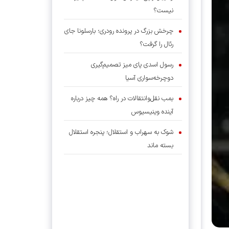
نیست؟
چرخش بزرگ در پرونده رودری؛ بارسلونا جای
رئال را گرفت؟
رسول اسدی پای میز تصمیم‌گیری
دوچرخه‌سواری آسیا
بمب نقل‌وانتقالات در راه؟ همه چیز درباره
آینده وینیسیوس
شوک به سهراب و استقلال؛ پنجره استقلال
بسته ماند
نقل‌وانتقالات لیگ برتر والیبال؛ موسوی به
پیکان برگشت؟
اعلام اسامی نامزدهای تایید صلاحیت شده
ریاست فدراسیون بدنسازی و پرورش اندام