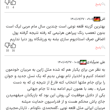
پاسخ
11
4
اش
|
|
۰۹:۰۷ - ۱۴۰۱/۰۹/۲۷
بهترین گزینه قلعه نوعی است چندین سال مام مربی لیگ است
بدون تعصب رنگ پیراهن هرتیمی که رفته نتیجه گرفته پول
اضافی صرف استادیوم سازی بشه یه ورزشگاه روز دنیا نداریم
پاسخ
10
16
علی عنبرآبادی
|
|
۱۰:۵۱ - ۱۴۰۱/۰۹/۲۷
به نظر من برای یکبار هم که شده مثل ژاپن به مربیان خودمون
اعتماد کنیم و اختیار تام بهش بدیم که یک نسل جدید و جوان
را برای جام ملتها انتخاب کنه فارغ از نتیجه ی که به دست
میاره ، بعد با همون تیم ادامه بده تا جام جهانی
یکی از دلایل موفقیت کی روش این بود که بازیکنان میفهمیدن
جای پاش محکم هست و از فدراسیون حمایت میشه
مربیان ایرانی مثل قلعه نویی ،گلمحمدی ،نکونام ، تارتار،مجیدی