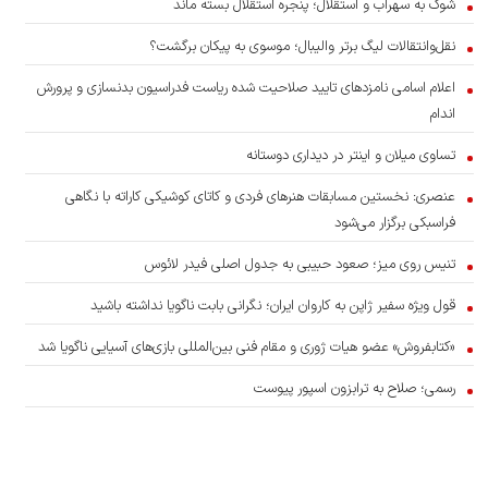
شوک به سهراب و استقلال؛ پنجره استقلال بسته ماند
نقل‌وانتقالات لیگ برتر والیبال؛ موسوی به پیکان برگشت؟
اعلام اسامی نامزدهای تایید صلاحیت شده ریاست فدراسیون بدنسازی و پرورش
اندام
تساوی میلان و اینتر در دیداری دوستانه
عنصری: نخستین مسابقات هنرهای فردی و کاتای کوشیکی کاراته با نگاهی
فراسبکی برگزار می‌شود
تنیس روی میز؛ صعود حبیبی به جدول اصلی فیدر لائوس
قول ویژه سفیر ژاپن به کاروان ایران؛ نگرانی بابت ناگویا نداشته باشید
«کتابفروش» عضو هیات ژوری و مقام فنی بین‌المللی بازی‌های آسیایی ناگویا شد
رسمی؛ صلاح به ترابزون اسپور پیوست