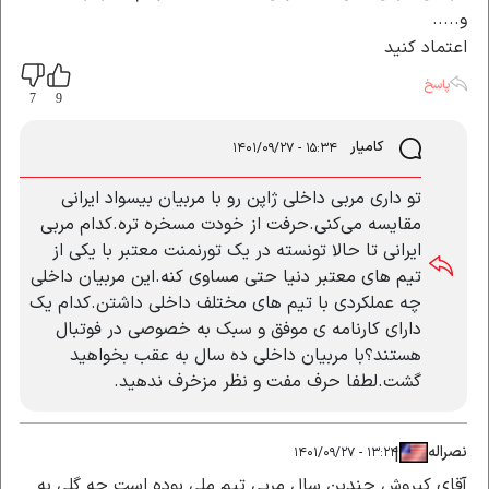
و.....
اعتماد کنید
پاسخ
7
9
کامیار
۱۵:۳۴ - ۱۴۰۱/۰۹/۲۷
تو داری مربی داخلی ژاپن رو با مربیان بیسواد ایرانی
مقایسه می‌کنی.حرفت از خودت مسخره تره.کدام مربی
ایرانی تا حالا تونسته در یک تورنمنت معتبر با یکی از
تیم های معتبر دنیا حتی مساوی کنه.این مربیان داخلی
چه عملکردی با تیم های مختلف داخلی داشتن.کدام یک
دارای کارنامه ی موفق و سبک به خصوصی در فوتبال
هستند؟با مربیان داخلی ده سال به عقب بخواهید
گشت.لطفا حرف مفت و نظر مزخرف ندهید.
نصراله
|
|
۱۳:۲۴ - ۱۴۰۱/۰۹/۲۷
آقای کیروش چندین سال مربی تیم ملی بوده است چه گلی به