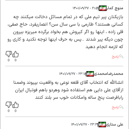
منوچ کمار
|
|
۲۱:۵۹ - ۱۴۰۱/۰۹/۲۷
بازیکنان پیر تیم ملی که در تمام مسائل دخالت میکنند چه
کسانی هستند؟ طارمی با سی سال سن؟ انصاریفرد، حاج صفی،
قلی زاده ، اینها رو اگر کیروش هم بخواد برگرده میریزه بیرون
چون دیگه پیر شدند ..پس به حرف اینها توجه نکنید و کاری رو
که لازمه انجام دهید
پاسخ
0
0
محمدرضامحمدی
|
|
۲۳:۱۶ - ۱۴۰۱/۰۹/۲۷
انشاالله که انتخاب آقای قلعه نوعی به واقعیت بپیوند وضمنا
ازآقای علی دایی هم استفاده شود وهردو باهم فوتبال ایران
رابافرصت پنج ساله وامکانات خوب سر بلند کنند
پاسخ
0
0
علی ستاری
|
|
۲۳:۲۹ - ۱۴۰۱/۰۹/۲۷