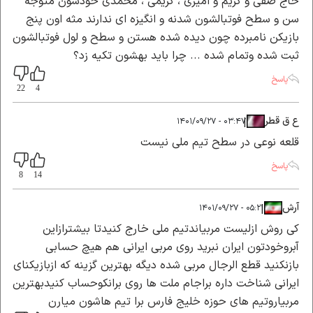
حاج صفی و کریم و امیری ، کریمی ، محمدی خودشون متوجه
سن و سطح فوتبالشون شدنه و انگیزه ای ندارند مثه اون پنج
بازیکن نامبرده چون دیده شده هستن و سطح و لول فوتبالشون
ثبت شده وتمام شده ... چرا باید بهشون تکیه زد؟
پاسخ
22
4
ع ق قطر
|
|
۰۳:۴۷ - ۱۴۰۱/۰۹/۲۷
قلعه نوعی در سطح تیم ملی نیست
پاسخ
8
14
آرش
|
|
۰۵:۲۱ - ۱۴۰۱/۰۹/۲۷
کی روش ازلیست مربیاندتیم ملی خارج کنیدتا بیشترازاین
آبروخودتون ایران نبرید روی مربی ایرانی هم هیچ حسابی
بازنکنید قطع الرجال مربی شده دیگه بهترین گزینه که ازبازیکنای
ایرانی شناخت داره براجام ملت ها روی برانکوحساب کنیدبهترین
مربیاروتیم های حوزه خلیج فارس برا تیم هاشون میارن