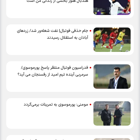
هندبال هنوز بخشی از زندگی من است
جام حذفی فوتبال| نفت‌ شعله‌ور شد/ زردهای
آبادان به استقلال رسیدند
فدراسیون فوتبال منتظر پاسخ پورموسوی/
سرمربی آینده تیم امید از رفسنجان می آید؟
مومنی: پورموسوی به تمرینات برمی‌گردد