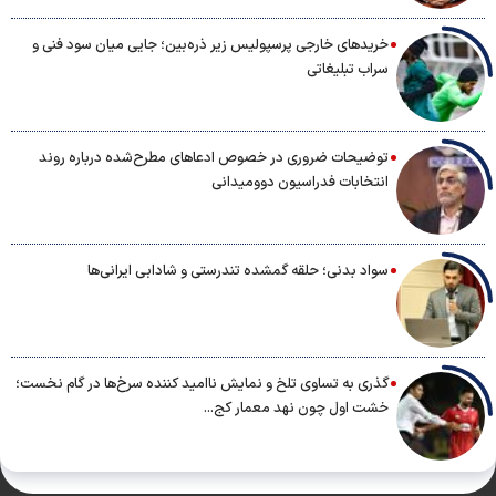
خریدهای خارجی پرسپولیس زیر ذره‌بین؛ جایی میان سود فنی و
سراب تبلیغاتی
توضیحات ضروری در خصوص ادعاهای مطرح‌شده درباره روند
انتخابات فدراسیون دوومیدانی
سواد بدنی؛ حلقه گمشده تندرستی و شادابی ایرانی‌ها
گذری به تساوی تلخ و نمایش ناامید کننده سرخ‌ها در گام نخست؛
خشت اول چون نهد معمار کج...