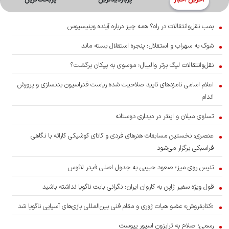
آخرین اخبار
پربازدیدترین
پربحث‌ترین‌
بمب نقل‌وانتقالات در راه؟ همه چیز درباره آینده وینیسیوس
شوک به سهراب و استقلال؛ پنجره استقلال بسته ماند
نقل‌وانتقالات لیگ برتر والیبال؛ موسوی به پیکان برگشت؟
اعلام اسامی نامزدهای تایید صلاحیت شده ریاست فدراسیون بدنسازی و پرورش
اندام
تساوی میلان و اینتر در دیداری دوستانه
عنصری: نخستین مسابقات هنرهای فردی و کاتای کوشیکی کاراته با نگاهی
فراسبکی برگزار می‌شود
تنیس روی میز؛ صعود حبیبی به جدول اصلی فیدر لائوس
قول ویژه سفیر ژاپن به کاروان ایران؛ نگرانی بابت ناگویا نداشته باشید
«کتابفروش» عضو هیات ژوری و مقام فنی بین‌المللی بازی‌های آسیایی ناگویا شد
رسمی؛ صلاح به ترابزون اسپور پیوست