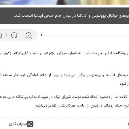
های فوتبال یوونتوس و آتالانتا در فینال جام حذفی ایتالیا انتخاب شد.
ورزشگاه خانگی تیم ساسولو را به عنوان میزبان بازی فینال جام حذفی ایتالیا (کوپا ایتا
ز 19 می (29 اردیبهشت) میان تیم‌های آتالانتا و یوونتوس برگزار می‌شود و پس از اعلام آمادگی فرماندار منطقه ا
ر شود.
ره گفت: ما از تصمیم اتخاذ شده توسط شورای لیگ در مورد انتخاب ورزشگاه ماپی به ع
پرتابگر نیزه المپیکی که ماهی 
ی امیلیا رومانیا و رئیس آن بابت همکاری‌شان تقدیر می‌کنیم.
می‌کند! + فیلم
اشتراک گذاری