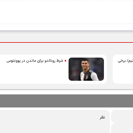
تیم/ برخی
شرط رونالدو برای ماندن در یوونتوس