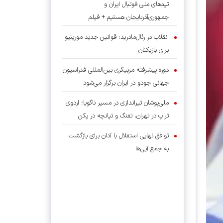
تیم‌های ملی فوتبال ایران و
جمهوری‌آذربایجان هستیم + فیلم
انقلاب در رئال‌مادرید؛ قوانین جدید مورینیو
برای بازیکنان
دوره پیشرفته مربیگری بین‌المللی فدراسیون
جهانی جودو در ایران برگزار می‌شود
ملی‌پوشان تیراندازی در مسیر ناگویا؛ اردوی
تراپ در تهران، تفنگ و تپانچه در پکن
توافق نهایی استقلال با آدان برای بازگشت
به جمع آبی‌ها
برمشوری: تفاوت مدال و از دست دادن سکو
در پارادوومیدانی گاهی فقط چند سانتی‌متر
است
نجاری رئیس کمیته اقتصادی فدراسیون