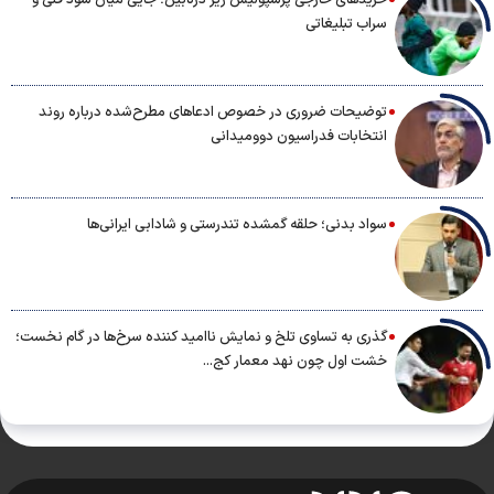
خریدهای خارجی پرسپولیس زیر ذره‌بین؛ جایی میان سود فنی و
سراب تبلیغاتی
توضیحات ضروری در خصوص ادعاهای مطرح‌شده درباره روند
انتخابات فدراسیون دوومیدانی
سواد بدنی؛ حلقه گمشده تندرستی و شادابی ایرانی‌ها
گذری به تساوی تلخ و نمایش ناامید کننده سرخ‌ها در گام نخست؛
خشت اول چون نهد معمار کج...