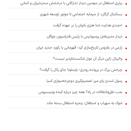
برتری استقلال در سومین دیدار تدارکاتی با درخشش سحرخیزان و آسانی
بسکتبال گرگان؛ از سرمایه اجتماعی تا موتور توسعه شهری
احمدی هدایت شنا هنری بانوان را بر عهده گرفت
دیدار مدیرعامل پرسپولیس با رئیس فدراسیون چوگان
زارعی در بلاروس تاریخ‌سازی کرد؛ قهرمانی با رکورد جدید ایران
والیبال ژاپن دیگر آن غول شکست‌ناپذیر نیست؟
چرخش بزرگ در پرونده رودری؛ بارسلونا جای رئال را گرفت؟
رسول اسدی پای میز تصمیم‌گیری دوچرخه‌سواری آسیا
بمب نقل‌وانتقالات در راه؟ همه چیز درباره آینده وینیسیوس
شوک به سهراب و استقلال؛ پنجره استقلال بسته ماند