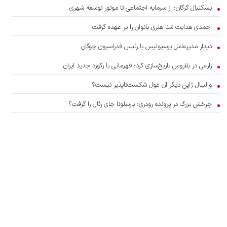
بسکتبال گرگان؛ از سرمایه اجتماعی تا موتور توسعه شهری
احمدی هدایت شنا هنری بانوان را بر عهده گرفت
دیدار مدیرعامل پرسپولیس با رئیس فدراسیون چوگان
زارعی در بلاروس تاریخ‌سازی کرد؛ قهرمانی با رکورد جدید ایران
والیبال ژاپن دیگر آن غول شکست‌ناپذیر نیست؟
چرخش بزرگ در پرونده رودری؛ بارسلونا جای رئال را گرفت؟