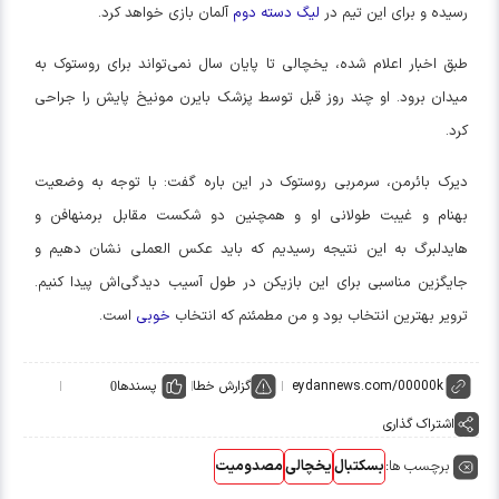
رسیده و برای این تیم در
لیگ دسته دوم
آلمان بازی خواهد کرد.
طبق اخبار اعلام شده، یخچالی تا پایان سال نمی‌تواند برای
روستوک
به
میدان برود. او چند روز قبل توسط پزشک
بایرن
مونیخ پایش را جراحی
کرد.
دیرک بائرمن، سرمربی روستوک در این باره گفت: با توجه به وضعیت
بهنام و غیبت طولانی او و همچنین دو شکست مقابل برمنهافن و
هایدلبرگ به این نتیجه رسیدیم که باید عکس العملی نشان دهیم و
جایگزین مناسبی برای این بازیکن در طول آسیب دیدگی‌اش پیدا کنیم.
ترویر بهترین انتخاب بود و من مطمئنم که انتخاب
خوبی
است.
گزارش خطا
پسندها
0
اشتراک گذاری
برچسب ها:
بسکتبال
یخچالی
مصدومیت