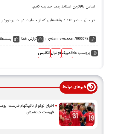
اساس بالاترین استانداردها حمایت کنیم.
در حال حاضر تعداد رشته‌هایی که از حمایت دولت برخوردار هستند به ۵۱ رشته
گزارش خطا
پسندها
0
برچسب ها:
المپیک
فوتبال
انگلیس
خبرهای مرتبط
اخراج نونو از ناتینگهام فارست؛ پوست
فهرست جانشینان