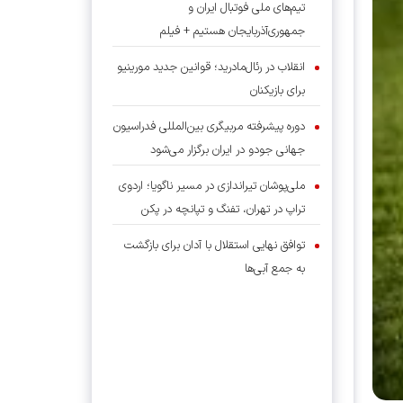
تیم‌های ملی فوتبال ایران و
جمهوری‌آذربایجان هستیم + فیلم
انقلاب در رئال‌مادرید؛ قوانین جدید مورینیو
برای بازیکنان
دوره پیشرفته مربیگری بین‌المللی فدراسیون
جهانی جودو در ایران برگزار می‌شود
ملی‌پوشان تیراندازی در مسیر ناگویا؛ اردوی
تراپ در تهران، تفنگ و تپانچه در پکن
توافق نهایی استقلال با آدان برای بازگشت
به جمع آبی‌ها
برمشوری: تفاوت مدال و از دست دادن سکو
در پارادوومیدانی گاهی فقط چند سانتی‌متر
است
نجاری رئیس کمیته اقتصادی فدراسیون