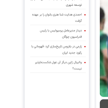
توسعه شهری
احمدی هدایت شنا هنری بانوان را بر عهده
گرفت
دیدار مدیرعامل پرسپولیس با رئیس
فدراسیون چوگان
زارعی در بلاروس تاریخ‌سازی کرد؛ قهرمانی با
رکورد جدید ایران
والیبال ژاپن دیگر آن غول شکست‌ناپذیر
نیست؟
چرخش بزرگ در پرونده رودری؛ بارسلونا جای
رئال را گرفت؟
رسول اسدی پای میز تصمیم‌گیری
دوچرخه‌سواری آسیا