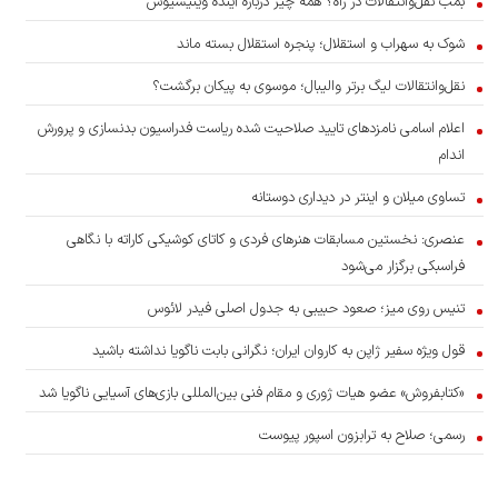
بمب نقل‌وانتقالات در راه؟ همه چیز درباره آینده وینیسیوس
شوک به سهراب و استقلال؛ پنجره استقلال بسته ماند
نقل‌وانتقالات لیگ برتر والیبال؛ موسوی به پیکان برگشت؟
اعلام اسامی نامزدهای تایید صلاحیت شده ریاست فدراسیون بدنسازی و پرورش
اندام
تساوی میلان و اینتر در دیداری دوستانه
عنصری: نخستین مسابقات هنرهای فردی و کاتای کوشیکی کاراته با نگاهی
فراسبکی برگزار می‌شود
تنیس روی میز؛ صعود حبیبی به جدول اصلی فیدر لائوس
قول ویژه سفیر ژاپن به کاروان ایران؛ نگرانی بابت ناگویا نداشته باشید
«کتابفروش» عضو هیات ژوری و مقام فنی بین‌المللی بازی‌های آسیایی ناگویا شد
رسمی؛ صلاح به ترابزون اسپور پیوست