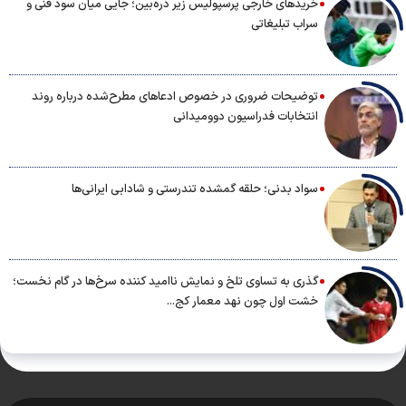
خریدهای خارجی پرسپولیس زیر ذره‌بین؛ جایی میان سود فنی و
سراب تبلیغاتی
توضیحات ضروری در خصوص ادعاهای مطرح‌شده درباره روند
انتخابات فدراسیون دوومیدانی
سواد بدنی؛ حلقه گمشده تندرستی و شادابی ایرانی‌ها
گذری به تساوی تلخ و نمایش ناامید کننده سرخ‌ها در گام نخست؛
خشت اول چون نهد معمار کج...