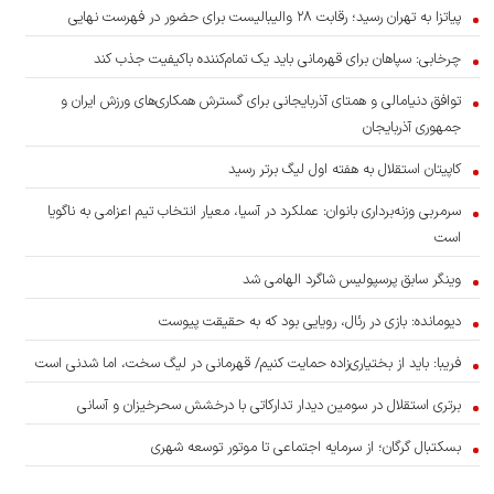
پیاتزا به تهران رسید؛ رقابت ۲۸ والیبالیست برای حضور در فهرست نهایی
چرخابی: سپاهان برای قهرمانی باید یک تمام‌کننده باکیفیت جذب کند
توافق دنیامالی و همتای آذربایجانی برای گسترش همکاری‌های ورزش ایران و
جمهوری آذربایجان
کاپیتان استقلال به هفته اول لیگ برتر رسید
سرمربی وزنه‌برداری بانوان: عملکرد در آسیا، معیار انتخاب تیم اعزامی به ناگویا
است
وینگر سابق پرسپولیس شاگرد الهامی شد
دیومانده: بازی در رئال، رویایی بود که به حقیقت پیوست
فریبا: باید از بختیاری‌زاده حمایت کنیم/ قهرمانی در لیگ سخت، اما شدنی است
برتری استقلال در سومین دیدار تدارکاتی با درخشش سحرخیزان و آسانی
بسکتبال گرگان؛ از سرمایه اجتماعی تا موتور توسعه شهری