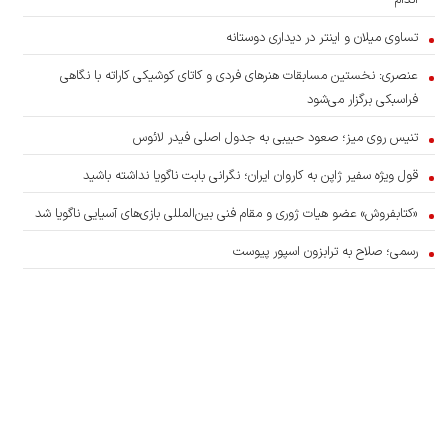
اندام
تساوی میلان و اینتر در دیداری دوستانه
عنصری: نخستین مسابقات هنرهای فردی و کاتای کوشیکی کاراته با نگاهی
فراسبکی برگزار می‌شود
تنیس روی میز؛ صعود حبیبی به جدول اصلی فیدر لائوس
قول ویژه سفیر ژاپن به کاروان ایران؛ نگرانی بابت ناگویا نداشته باشید
«کتابفروش» عضو هیات ژوری و مقام فنی بین‌المللی بازی‌های آسیایی ناگویا شد
رسمی؛ صلاح به ترابزون اسپور پیوست