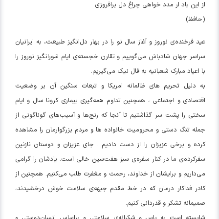
از این باد ار مدد خواهی چراغ دل برافروزی
(حافظ)
عید فرخنده‌ی نوروز و آغاز سال نو را در بهار دل‌انگیز طبیعت، به ایرانیان
سراسر جهان شادباش می‌گوییم و تقارن خجسته‌ی ایام شورانگیز نوروز را
با اعیاد مبارک شعبانیه به فال نیک می‌گیریم.
به دلیل تحریم های ظالمانه امریکا و تبعات سنگین آن بر وضعیت
اقتصادی و اجتماعی ، همچنین تداوم همه‌گیری بیماری کرونا سال و ایام
سختی را پشت سر گذاشتیم تا آنجا که رنج‌ها و آسیب‌های گوناگونی از
جمله تنگ دستی و محرومیت خانواده ها و مردم بزرگوارمان را مشاهده
کرده و برخی عزیزان را از دست دادیم . جای عزیزان و دوستان نازنین
سفرکرده‌ی ما در کنار سفره‌ی سبز هفت‌سین خالی است. یادشان را گرامی
می‌داریم و برایشان از خدا‌وند، رحمت و مغفرت طلب می‌کنیم. همچنین از
کادر فداکار درمان که در خط مقدم جبهه‌ی سلامت خوش درخشیدند،
صمیمانه تشکر و قدردانی کنیم.
شایسته است به پاس و شکرانه‌ی سلامتی و براساس انسان‌دوستی و