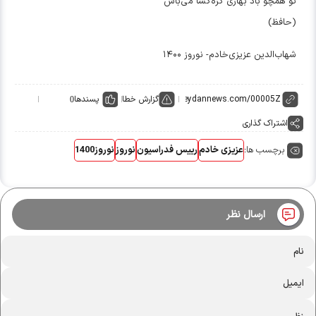
تو همچو باد بهاری گره‌گشا می‌باش
(حافظ)
شهاب‌الدین عزیزی‌خادم- نوروز ۱۴۰۰
گزارش خطا
پسندها
0
اشتراک گذاری
برچسب ها:
عزیزی خادم
رییس فدراسیون
نوروز
نوروز1400
ارسال نظر