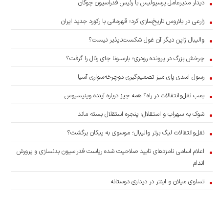
دیدار مدیرعامل پرسپولیس با رئیس فدراسیون چوگان
زارعی در بلاروس تاریخ‌سازی کرد؛ قهرمانی با رکورد جدید ایران
والیبال ژاپن دیگر آن غول شکست‌ناپذیر نیست؟
چرخش بزرگ در پرونده رودری؛ بارسلونا جای رئال را گرفت؟
رسول اسدی پای میز تصمیم‌گیری دوچرخه‌سواری آسیا
بمب نقل‌وانتقالات در راه؟ همه چیز درباره آینده وینیسیوس
شوک به سهراب و استقلال؛ پنجره استقلال بسته ماند
نقل‌وانتقالات لیگ برتر والیبال؛ موسوی به پیکان برگشت؟
اعلام اسامی نامزدهای تایید صلاحیت شده ریاست فدراسیون بدنسازی و پرورش
اندام
تساوی میلان و اینتر در دیداری دوستانه