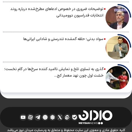
توضیحات ضروری در خصوص ادعاهای مطرح‌شده درباره روند
انتخابات فدراسیون دوومیدانی
سواد بدنی؛ حلقه گمشده تندرستی و شادابی ایرانی‌ها
گذری به تساوی تلخ و نمایش ناامید کننده سرخ‌ها در گام نخست؛
خشت اول چون نهد معمار کج...
کلیه حقوق مادی و معنوی این سایت محفوظ و متعلق به وب‌سایت میدان نیوز می‌باشد