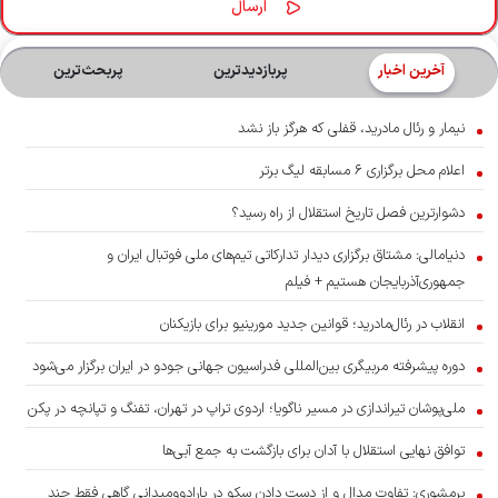
آخرین اخبار
پربازدیدترین
پربحث‌ترین‌
نیمار و رئال مادرید، قفلی که هرگز باز نشد
اعلام محل برگزاری ۶ مسابقه لیگ برتر
دشوارترین فصل تاریخ استقلال از راه رسید؟
دنیامالی: مشتاق برگزاری دیدار تدارکاتی تیم‌های ملی فوتبال ایران و
جمهوری‌آذربایجان هستیم + فیلم
انقلاب در رئال‌مادرید؛ قوانین جدید مورینیو برای بازیکنان
دوره پیشرفته مربیگری بین‌المللی فدراسیون جهانی جودو در ایران برگزار می‌شود
ملی‌پوشان تیراندازی در مسیر ناگویا؛ اردوی تراپ در تهران، تفنگ و تپانچه در پکن
توافق نهایی استقلال با آدان برای بازگشت به جمع آبی‌ها
برمشوری: تفاوت مدال و از دست دادن سکو در پارادوومیدانی گاهی فقط چند