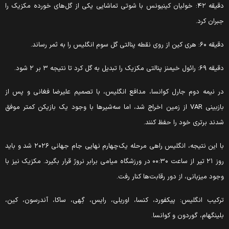
دقیقه ۴۲: خولیان کینیونس با شوتی تماشایی یکی از گل‌های خورده مکزیک را
بران کرد.
ه ۶۰: هری کین از روی نقطه پنالتی گل سوم انگلیس را به ثمر رساند.
 ۶۹: رائول خیمنز پنالتی مکزیک را تبدیل به گل کرد تا نتیجه ۳ بر ۲ شود.
ر نیمه دوم جارل کوانسا، مدافع انگلیس، با تصمیم علیرضا فغانی و پس از
بازبینی VAR از زمین اخراج شد، اما سه‌شیرها با وجود یک بازیکن کمتر موفق
دند برتری خود را حفظ کنند.
با این نتیجه، انگلیس راهی مرحله یک‌چهارم نهایی جام جهانی ۲۰۲۶ شد و باید
روز ۲۱ تیر از ساعت ۰۰:۳۰ در ورزشگاه میامی برابر نروژ قرار بگیرد. مکزیک نیز با
جود میزبانی، از دور رقابت‌ها کنار رفت.
رکیب انگلیس: پیکفورد، کنسا، اوریلی، رایس، گِهی، ساکا، آندرسون، کین،
لینگهام، گوردون و کوانسا.