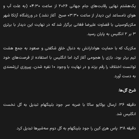
یک‌هشتم نهایی رقابت‌های جام جهانی ۲۰۲۶ از ساعت ۰۴:۳۰ (به علت آب و
هوای نامساعد این دیدار از ساعت ۰۳:۳۰ صبح آغاز نشد.) در ورزشگاه آزتکا شهر
کزیکوسیتی با قضاوت علیرضا فغانی برگزار شد که در نهایت این دیدار با برتری
 انگلیس به پایان رسید.
کزیک که با حمایت هوادارانش به دنبال خلق شگفتی و صعود به جمع هشت
یم برتر بود، بازی را هجومی آغاز کرد اما انگلیس با استفاده از فرصت‌های خود
توانست اختلاف را رقم بزند و در نهایت با وجود ۱۰ نفره شدن، پیروزی ارزشمندی
ه دست آورد.
رح گل‌ها:
دقیقه ۳۶: ارسال بوکایو ساکا با ضربه سر جود بلینگهام تبدیل به گل نخست
نگلیس شد.
ه ۳۸: پاس هری کین را جود بلینگهام به گل دوم سه‌شیرها تبدیل کرد.