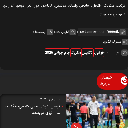
رکیب مکزیک: رانخل، سانچز، واسکز، مونتس، گایاردو، مورا، لیرا، رومو، آلوارادو،
ینونس و خیمنز.
گزارش خطا
پسندها
0
اشتراک گذاری
برچسب ها:
فوتبال
انگلیس
مکزیک
جام جهانی 2026
خبرهای
مرتبط
جام جهانی 2026؛
توخل: دیدن تیمی که می‌جنگد، به
من انرژی می‌دهد