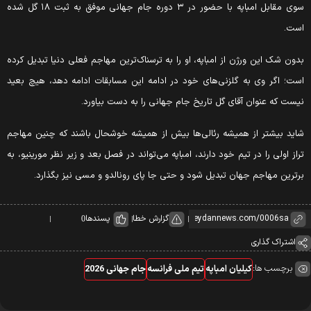
سوی مقابل امباپه با حضور در ۳ دوره جام جهانی موفق به ثبت ۱۸ گل شده
ست.
دون شک این ورژن از امباپه، او را به ترسناک‌ترین مهاجم فعلی دنیا تبدیل کرده
ست؛ اگر وی به گلزنی‌های خود در ادامه این مسابقات ادامه دهد، هیچ بعید
یست که عنوان آقای گل تاریخ جام جهانی را به دست بیاورد.
اید بیشتر از همیشه رئالی‌ها بیش از همیشه خوشحال باشند که چنین مهاجم
راز اولی را در تیم خود دارند، امباپه می‌تواند در فصل بعد و زیر نظر مورینیو، به
رترین مهاجم جهان تبدیل شود و حتی جا پای رونالدو و مسی نیز بگذارد.
گزارش خطا
پسندها
0
اشتراک گذاری
برچسب ها:
کیلیان امباپه
تیم ملی فرانسه
جام جهانی 2026