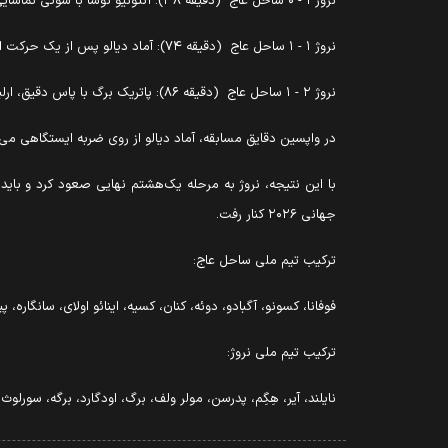
نروژ ۱ - ۰ ساحل عاج (دقیقه ۳۸): آنتونیو نوسا با شوتی تماشایی از پشت محوطه جریمه توپ را به گوشه دروازه ساحل عاج فرستاد.
نروژ ۱ - ۱ ساحل عاج (دقیقه ۷۴): آماد دیالو پس از یک حرکت انفرادی زیبا و عبور از مدافعان، گل تساوی را برای فیل‌ها به ثمر رساند.
نروژ ۲ - ۱ ساحل عاج (دقیقه ۸۶): پاتریک برگ با پاس دقیق، ارلینگ هالند را در موقعیت گلزنی قرار داد و مهاجم نروژ با ضربه‌ای مطمئن گل پیروزی‌بخش تیم خود را به ثمر رساند.
در واپسین دقایق مسابقه، آماد دیالو از روی ضربه ایستگاهی می‌تو
جهانی ۲۰۲۶ کنار رفت.
ترکیب تیم ملی ساحل عاج:
فوفانا، کسونو، آگبادو، دوئه، کنان، کسیه، اینائو اولای، سانگاره، پ
ترکیب تیم ملی نروژ:
نایلند، آیر، هِگِم، پدرسن، مولر ولف، برگ، اودگارد، برگه، سورلوث،