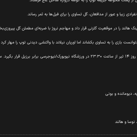
انست بازی را به تساوی بکشاند اما اوریان نیلاند با واکنشی دیدنی توپ را مهار کرد ت
با این نتیجه، نروژ به مرحله یک‌هشتم نهایی صعود کرد و باید روز ۱۴ تیر از ساعت ۲۳:۳۰ در ورزش
په، دیومانده و بونی
 نوسا و هالند