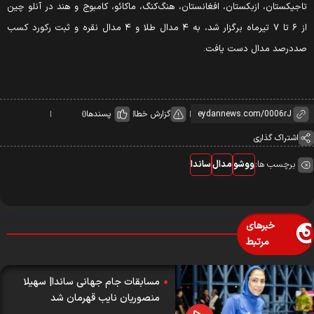
اجیکستان، ازبکستان، افغانستان، هنگ‌کنگ، ماکائو، کامبوج و هند در آنلو چین
از ۶ تا ۷ تیرماه برگزار شد، به ۴ مدال طلا و ۴ مدال نقره و ثبت رکورد کسب
ددرصد مدال دست یافت.
گزارش خطا
پسندها
0
اشتراک گذاری
برچسب ها:
ووشو
مدال
ساندا
خبرهای
مرتبط
مسابقات جام جهانی ساندا| سهیلا
منصوریان نایب قهرمان شد