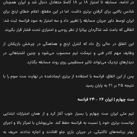
در ادامه، مسابقه تا امتیاز ۱۸ بر ۱۸ کاملا متعادل دنبال شد و ایران همچنان
انس بالایی برای گرفتن برتری داشت. اما در این مقطع، اعلام خطای ارنج برای
یران توسط داور جریان مسابقه را تغییر داد و سه امتیاز به سود فرانسه ثبت شد؛
تفاقی که باعث شد شاگردان پیاتزا از نظر روحی و امتیازی تحت فشار قرار بگیرند.
ین اتفاق در حالی رخ داد که کنترل ارنج و هماهنگی در چرخش بازیکنان از
ظایف مهم کادر فنی و نیمکت تیم محسوب می‌شود و چنین اشتباهاتی در
یدارهای نزدیک می‌تواند تاثیر مستقیمی روی روند مسابقه بگذارد.
س از این اتفاق، فرانسه با استفاده از برتری ایجادشده در نهایت ست سوم را با
یجه ۲۵ بر ۲۱ به پایان رسید.
ت چهارم | ایران ۲۶ – ۲۴ فرانسه
یم ملی ایران ست چهارم را بسیار خوب آغاز کرد و از همان امتیازات ابتدایی
وانست برتری خود را نسبت به فرانسه حفظ کند. ملی‌پوشان با تمرکز بالا و اجرای
هتر برنامه‌های تاکتیکی، در جریان بازی جلو افتادند و اجازه ندادند حریف به