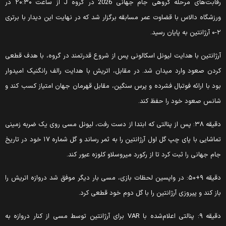
رقابت‌های مرحله گروهی جام جهانی 2026 در گروه J از ساعت ۲۰:۳۰ در
رزشگاه دالاس با قضاوت عمر مسابقه برگزار شد که در نهایت این دیدار با برتری
انتین به پایان رسید.
رژانتین با هدایت لیونل اسکالونی پس از شروع قدرتمند در گروه، با هدف قطعی
ردن صعود وارد میدان شد. در مقابل، اتریش با هدایت رالف رانگنیک امیدوار
ود با ارائه فوتبال فشرده و پرس سنگین، مقابل قهرمان جهان امتیاز کسب کند و
انس صعود خود را حفظ کند.
دقیقه ۳۸: پس از پنالتی که ابتدا از دست رفت، لیونل مسی روی یک ضربه زمینی
تماشایی با پای چپ گل اول آرژانتین را به ثمر رساند و گل شماره ۱۷ خود در تاریخ
ام جهانی را ثبت کرد تا از رکورد میروسلاو کلوزه عبور کند.
دقیقه ۹+۵۰: در واپسین لحظات بازی، مسی بار دیگر موفق شد دروازه اتریش را
از کند و پیروزی آرژانتین را با گل دوم خود قطعی کرد.
دقیقه ۹: پنالتی اعلام‌شده با VAR برای آرژانتین توسط مسی از کنار دروازه به