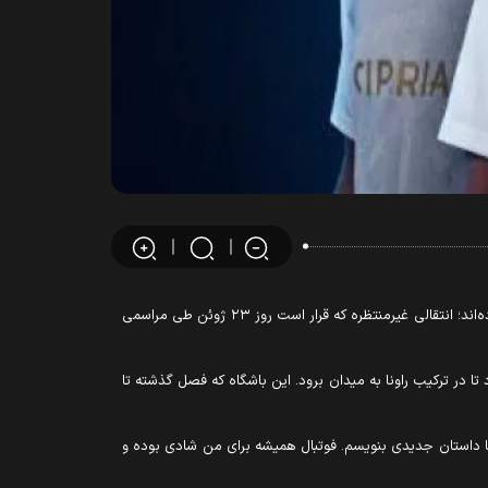
به گزارش میدان، رسانه‌های ایتالیایی از توافق رونالدینیو، اسطوره فوتبال برزیل و ستاره سابق بارسلونا و میلان، با باشگاه راونا در سری C ایتالیا خبر داده‌اند؛ انتقالی غیرمنتظره که قرار است روز ۲۳ ژوئن طی مراسمی
حالا در ۴۶ سالگی بار دیگر کفش‌هایش را به پا خواهد کرد تا در ترکیب راونا به میدان برود. این باشگاه که فصل گذشته تا
ونا داستان جدیدی بنویسم. فوتبال همیشه برای من شادی بوده و