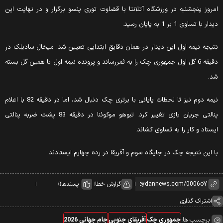
مروز پنجشنبه در ورزشگاه آتلانتا با قضاوت توری پنسو برگزار و در نهایت این
یدار با تساوی 1 بر 1 به پایان رسید.
تیجه نیمه اول این دیدار در همان دقایق ابتدایی تعیین شد. میخال سادیلک در
دقیقه 6 گل اول جمهوری چک را به ثمررساند و پرونده نیمه اول با همین گل بسته
د.
نیمه دوم نیز تا لحظات پایانی با برتری چک دنبال شد، اما در دقیقه 82 با اعلام
پنالتی جریان بازی تغییر کرد. تبوهو موکوئنا در دقیقه 83 پشت ضربه پنالتی
یستاد و کار را به تساوی کشاند.
ا این نتیجه چک در جایگاه سوم و آفریقا در رده چهارم ایستادند.
گزارش خطا
پسندها
0
اشتراک گذاری
برچسب ها:
جمهوری چک
آفریقای جنوبی
جام جهانی 2026