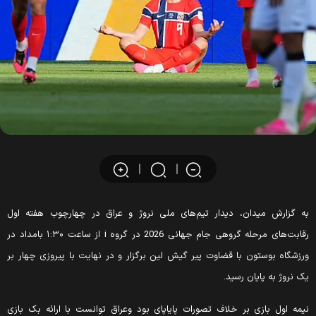
ه گزارش میدان، دیدار تیم‌های ملی نروژ و عراق در چهارچوب هفته اول
رقابت‌های مرحله گروهی جام جهانی 2026 در گروه i از ساعت ۱:۳۰ بامداد در
رزشگاه بوستون با قضاوت پیر گیش لین برگزار و در نهایت با پیروزی چهار بر
ک نروژ به پایان رسید.
یمه اول بازی بر خلاف تصورات پایاپای بود و‌عراق توانست با ارائه بک بازی