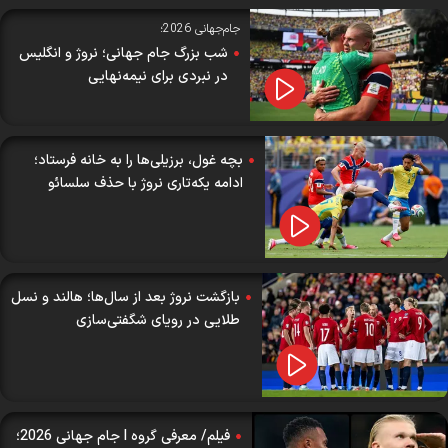
جام‌جهانی 2026؛
شب بزرگ جام جهانی؛ نروژ و انگلیس
در نبردی برای نیمه‌نهایی
بچه غول، برزیلی‌ها را به خانه فرستاد؛
ادامه یکه‌تاری نروژ با حذف سلسائو
بازگشت نروژ بعد از سال‌ها؛ هالند و نسل
طلایی در رویای شگفتی‌سازی
فیلم/ معرفی گروه I جام جهانی 2026؛