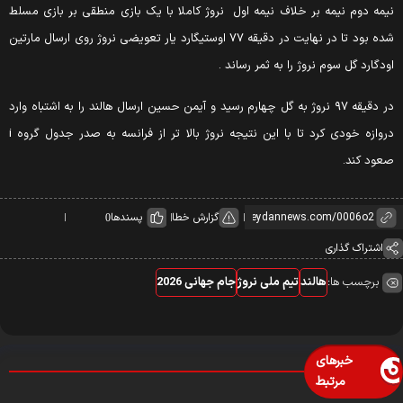
یمه دوم نیمه بر خلاف نیمه اول
نروژ کاملا با یک بازی منطقی بر بازی مسلط
شده بود تا در نهایت در دقیقه ۷۷ اوستیگارد یار تعویضی نروژ روی ارسال مارتین
ودگارد گل سوم نروژ را به ثمر رساند .
در دقیقه ۹۷ نروژ به گل چهارم رسید و آیمن حسین ارسال هالند را به اشتباه وارد
دروازه خودی کرد تا با این نتیجه نروژ بالا تر از فرانسه به صدر جدول گروه i
عود کند.
گزارش خطا
پسندها
0
اشتراک گذاری
برچسب ها:
هالند
تیم ملی نروژ
جام جهانی 2026
خبرهای
مرتبط