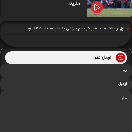
مکزیک
تاج: رسالت ما حضور در جام جهانی به نام «میناب١۶٨» بود
ارسال نظر