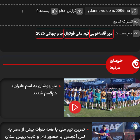
گزارش خطا
پسندها
0
اشتراک گذاری
برچسب ها:
امیر قلعه‌نویی
تیم ملی فوتبال
جام جهانی 2026
خبرهای
مرتبط
ملی‌پوشان به اسم «ایران»
هم‌قسم شدند
تمرین تیم ملی با همه نفرات پیش از سفر به
لس‌ آنجلس با حضور تاج و نایب رییس سنای